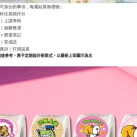
可加分的事項，每週結算換禮物：
科任老師評分
｜上課準時
｜抽屜整潔
＋體溫登記
｜背成語
唐詩｜打掃認真
用途參考，將不定期設計新款式，以最新上架圖示為主