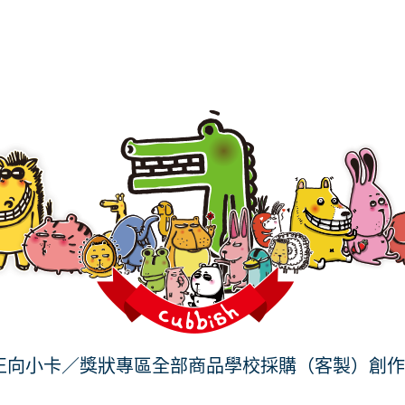
⃣ 正向小卡／獎狀專區
全部商品
學校採購（客製）
創作